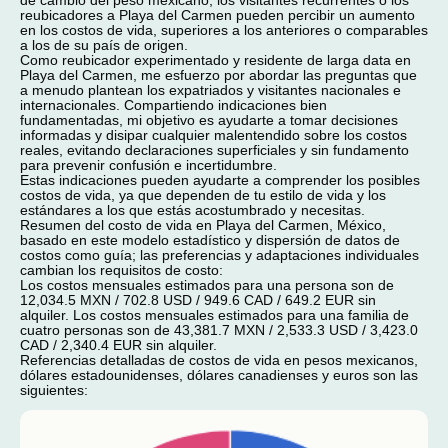
de cambio del peso mexicano, los visitantes recurrentes o los
reubicadores a Playa del Carmen pueden percibir un aumento
en los costos de vida, superiores a los anteriores o comparables
a los de su país de origen.
Como reubicador experimentado y residente de larga data en
Playa del Carmen, me esfuerzo por abordar las preguntas que
a menudo plantean los expatriados y visitantes nacionales e
internacionales. Compartiendo indicaciones bien
fundamentadas, mi objetivo es ayudarte a tomar decisiones
informadas y disipar cualquier malentendido sobre los costos
reales, evitando declaraciones superficiales y sin fundamento
para prevenir confusión e incertidumbre.
Estas indicaciones pueden ayudarte a comprender los posibles
costos de vida, ya que dependen de tu estilo de vida y los
estándares a los que estás acostumbrado y necesitas.
Resumen del costo de vida en Playa del Carmen, México,
basado en este modelo estadístico y dispersión de datos de
costos como guía; las preferencias y adaptaciones individuales
cambian los requisitos de costo:
Los costos mensuales estimados para una persona son de
12,034.5 MXN / 702.8 USD / 949.6 CAD / 649.2 EUR sin
alquiler. Los costos mensuales estimados para una familia de
cuatro personas son de 43,381.7 MXN / 2,533.3 USD / 3,423.0
CAD / 2,340.4 EUR sin alquiler.
Referencias detalladas de costos de vida en pesos mexicanos,
dólares estadounidenses, dólares canadienses y euros son las
siguientes: