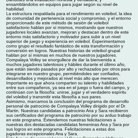
ensamblándolos en equipos para jugar según su nivel de
habilidad.
La estructura respaldada para el rendimiento en voleibol, la idea
de comunidad de pertenencia social y compromiso, y el entorno
proporcionado de este método de sesión de voleibol
satisfactorio hablan por sí mismos, mostrando que nuestros
jugadores locales avanzan, mejoran y destacan dentro de este
entorno más satisfactorio y motivador para subir a un nivel
superior de juego y experiencia en voleibol. Experimentamos
como grupo el resultado fantástico de esta transformación y
conversión en logros. Nuestras historias de voleibol grupal
hablan por sí mismas en muchos de nuestros jugadores.
Compalaya Volley se enorgullece de dar la bienvenida a
muchos jugadores talentosos y hábiles durante el último año,
que están siendo pasados por alto y rechazados por otros para
integrarse en nuestro grupo, permitiéndoles ser confiados,
desarrollados y mejorados al nivel más alto que merecen.
Importante es que ahora comparten su talento y habilidades
entre sus compañeros, ya sea en el juego o fuera del campo, y
continúan con la filosofía: unirse, jugar y el verdadero espíritu
del voleibol y transmitir esta filosofía a sus pares.
Asimismo, marcamos la conclusión del programa de desarrollo
personal de patrocinio de Compalaya Volley dirigido por el Dr.
Martin. Nuestras candidatas a patrocinio Ana y Sara recibieron
sus certificados del programa de patrocinio por su arduo trabajo
en este programa. Extendemos nuestras felicitaciones a
nuestras dos destacadas candidatas femeninas Ana y Sara por
sus logros en este programa. Felicitaciones a estas dos
jugadoras excepcionales Ana y Sara.