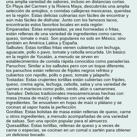
una amplia variedad de sabores, incluso en distancias cortas.
En Playa del Carmen y la Riviera Maya, descubrirás una amplia
selección de antojitos, o comidas callejeras mexicanas, queridas
en la región. Estas delicias culinarias son fáciles de encontrar y
aún más fáciles de disfrutar. Junto con los famosos tacos,
encontrarás estos favoritos locales en esta región:
Empanadas: Estas empanadas, ya sea horneadas o fritas,
están rellenas de una variedad de ingredientes como carne,
queso, tomate o maíz. Son populares no solo en México, sino
también en América Latina y España.
Salbutes: Estas tortillas fritas vienen cubiertas con lechuga,
aguacate, pollo o pavo, tomate y cebolla encurtida. Un básico
en la región de Yucatán, a menudo se sirven en
establecimientos de comida rápida conocidos como panaderías.
Panuchos: Similar a los salbutes pero con un toque diferente,
los panuchos están rellenos de frijoles negros refritos y
cubiertos con repollo, pollo o pavo, tomate y jalapeño.
Tostadas: Estas crujientes tortillas están cubiertas con frijoles,
queso, crema agria, lechuga, cebolla, salsa y una variedad de
carnes o mariscos como pollo, cerdo, atún o camarones.
Tamales: Delicias tradicionales mesoamericanas hechas con
masa (masa de maíz) y rellenas con una variedad de
ingredientes. Se envuelven en hojas de maíz o plátano y se
cocinan al vapor hasta la perfección.
Gorditas: Estas bolsitas de masa están rellenas de queso, carne
u otros ingredientes, a menudo acompañadas de una variedad
de salsas. Son una opción popular para el almuerzo.
Quesadillas: Estas tortillas, rellenas de queso y a veces de
carne o especias, se cocinan en un comal o sartén para obtener
un delicioso bocado.