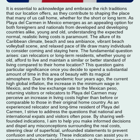
It is essential to acknowledge and embrace the rich traditions
that our location offers, as they contribute to shaping the place
that many of us call home, whether for the short or long term. As
Playa del Carmen in Mexico emerges as an appealing option for
both foreigners and nationals from developed and developing
countries alike, young and old, understanding the expected
normal, realistic living costs is paramount. The allure of its
Caribbean climate, beach and sea ambiance, vibrant beach
volleyball scene, and relaxed pace of life draw many individuals
to consider coming and staying here. The fundamental question
arises: can relocators or long-term residents, whether young or
old, afford to live and maintain a similar or better standard of
living compared to their home location? This question gains
particular significance once you decide to spend a substantial
amount of time in this area of beauty with its magical
atmosphere. Due to the pandemic four years ago, the current
high global inflation, the increase in the minimum wage in
Mexico, and the low exchange rate to the Mexican peso,
returning visitors or relocators to Playa del Carmen may
perceive an increase in living costs higher than before or
comparable to those in their original home country. As an
experienced relocator and long-time resident of Playa del
Carmen, I strive to address the questions that national and
international expats and visitors often pose. By sharing well-
founded indications, I aim to help you make informed decisions
and dispel any misconceptions surrounding the real costs,
steering clear of superficial, unfounded statements to prevent
confusion and uncertainty. These indications can assist you in
comprehending the potential living costs, as they hinge on your