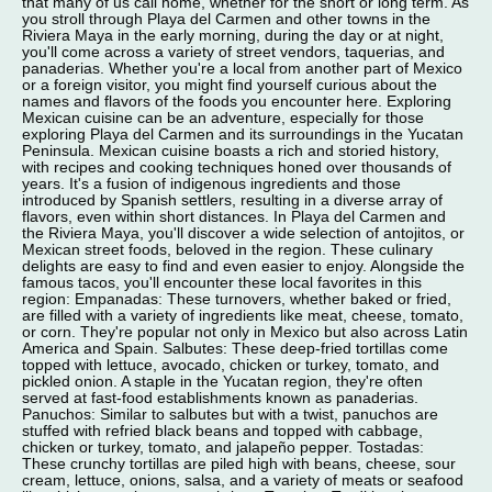
that many of us call home, whether for the short or long term. As
you stroll through Playa del Carmen and other towns in the
Riviera Maya in the early morning, during the day or at night,
you'll come across a variety of street vendors, taquerias, and
panaderias. Whether you're a local from another part of Mexico
or a foreign visitor, you might find yourself curious about the
names and flavors of the foods you encounter here. Exploring
Mexican cuisine can be an adventure, especially for those
exploring Playa del Carmen and its surroundings in the Yucatan
Peninsula. Mexican cuisine boasts a rich and storied history,
with recipes and cooking techniques honed over thousands of
years. It's a fusion of indigenous ingredients and those
introduced by Spanish settlers, resulting in a diverse array of
flavors, even within short distances. In Playa del Carmen and
the Riviera Maya, you'll discover a wide selection of antojitos, or
Mexican street foods, beloved in the region. These culinary
delights are easy to find and even easier to enjoy. Alongside the
famous tacos, you'll encounter these local favorites in this
region: Empanadas: These turnovers, whether baked or fried,
are filled with a variety of ingredients like meat, cheese, tomato,
or corn. They're popular not only in Mexico but also across Latin
America and Spain. Salbutes: These deep-fried tortillas come
topped with lettuce, avocado, chicken or turkey, tomato, and
pickled onion. A staple in the Yucatan region, they're often
served at fast-food establishments known as panaderias.
Panuchos: Similar to salbutes but with a twist, panuchos are
stuffed with refried black beans and topped with cabbage,
chicken or turkey, tomato, and jalapeño pepper. Tostadas:
These crunchy tortillas are piled high with beans, cheese, sour
cream, lettuce, onions, salsa, and a variety of meats or seafood