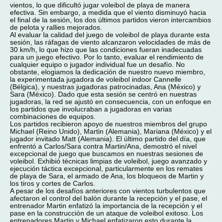
vientos, lo que dificultó jugar voleibol de playa de manera
efectiva. Sin embargo, a medida que el viento disminuyó hacia
el final de la sesión, los dos últimos partidos vieron intercambios
de pelota y rallies mejorados.
Al evaluar la calidad del juego de voleibol de playa durante esta
sesión, las ráfagas de viento alcanzaron velocidades de más de
30 km/h, lo que hizo que las condiciones fueran inadecuadas
para un juego efectivo. Por lo tanto, evaluar el rendimiento de
cualquier equipo o jugador individual fue un desafío. No
obstante, elogiamos la dedicación de nuestro nuevo miembro,
la experimentada jugadora de voleibol indoor Cannelle
(Bélgica), y nuestras jugadoras patrocinadas, Ana (México) y
Sara (México). Dado que esta sesión se centró en nuestras
jugadoras, la red se ajustó en consecuencia, con un enfoque en
los partidos que involucraban a jugadoras en varias
combinaciones de equipos.
Los partidos recibieron apoyo de nuestros miembros del grupo
Michael (Reino Unido), Martin (Alemania), Mariana (México) y el
jugador invitado Matt (Alemania). El último partido del día, que
enfrentó a Carlos/Sara contra Martin/Ana, demostró el nivel
excepcional de juego que buscamos en nuestras sesiones de
voleibol. Exhibió técnicas limpias de voleibol, juego avanzado y
ejecución táctica excepcional, particularmente en los remates
de playa de Sara, el armado de Ana, los bloqueos de Martin y
los tiros y cortes de Carlos.
A pesar de los desafíos anteriores con vientos turbulentos que
afectaron el control del balón durante la recepción y el pase, el
entrenador Martin enfatizó la importancia de la recepción y el
pase en la construcción de un ataque de voleibol exitoso. Los
entrenadores Martin y Michael enfatizaron esto durante la