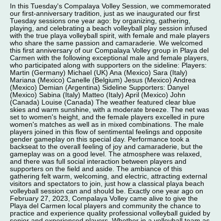
In this Tuesday's Compalaya Volley Session, we commemorated
our first-anniversary tradition, just as we inaugurated our first
Tuesday sessions one year ago: by organizing, gathering,
playing, and celebrating a beach volleyball play session infused
with the true playa volleyball spirit, with female and male players
who share the same passion and camaraderie. We welcomed
this first anniversary of our Compalaya Volley group in Playa del
Carmen with the following exceptional male and female players,
who participated along with supporters on the sideline: Players:
Martin (Germany) Michael (UK) Ana (Mexico) Sara (Italy)
Mariana (Mexico) Canelle (Belgium) Jesus (Mexico) Andrea
(Mexico) Demian (Argentina) Sideline Supporters: Danyel
(Mexico) Sabina (Italy) Matteo (Italy) April (Mexico) John
(Canada) Louise (Canada) The weather featured clear blue
skies and warm sunshine, with a moderate breeze. The net was
set to women's height, and the female players excelled in pure
women's matches as well as in mixed combinations. The male
players joined in this flow of sentimental feelings and opposite
gender gameplay on this special day. Performance took a
backseat to the overall feeling of joy and camaraderie, but the
gameplay was on a good level. The atmosphere was relaxed,
and there was full social interaction between players and
supporters on the field and aside. The ambiance of this
gathering felt warm, welcoming, and electric, attracting external
visitors and spectators to join, just how a classical playa beach
volleyball session can and should be. Exactly one year ago on
February 27, 2023, Compalaya Volley came alive to give the
Playa del Carmen local players and community the chance to
practice and experience quality professional volleyball guided by
senior and experienced players. Whether in a volleyball team as