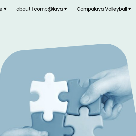
re
about | comp@laya
Compalaya Volleyball