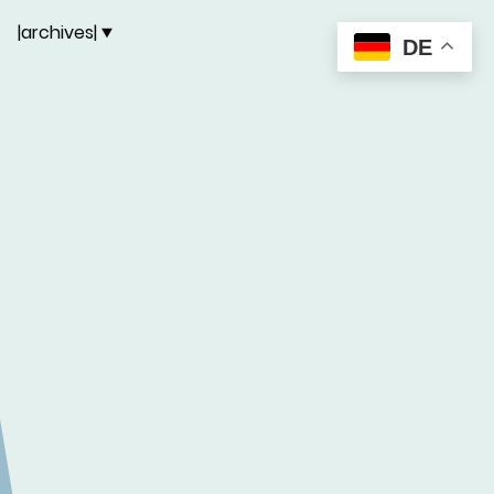
|archives|
DE