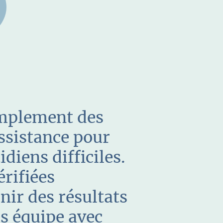
mplement des
assistance pour
diens difficiles.
érifiées
ir des résultats
s équipe avec