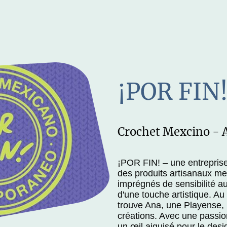
¡POR FIN
Crochet Mexcino - A
¡POR FIN! – une entrepris
des produits artisanaux me
imprégnés de sensibilité a
d'une touche artistique. A
trouve Ana, une Playense, l
créations. Avec une passion
un œil aiguisé pour le desi