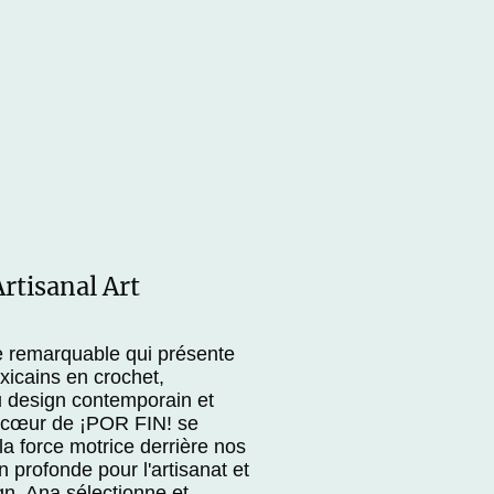
!
rtisanal Art
e remarquable qui présente
xicains en crochet,
u design contemporain et
u cœur de ¡POR FIN! se
a force motrice derrière nos
 profonde pour l'artisanat et
gn, Ana sélectionne et