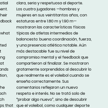
atial
clara, seria y respetuosa al deporte.
ent.
Los cuatro jugadores —hombres y
heir
mujeres en sus veintitantos años, con
edback
estaturas entre 1.80 m y 1.90 m—
mostraron las características físicas
y what
típicas de atletas intermedios de
baloncesto: buena coordinación, fuerza,
cted
y una presencia atlética notable. Aún
t
más destacable fue su nivel de
ing
compromiso mental y el feedback que
hat
compartieron al finalizar. Se mostraron
mands
gratamente sorprendidos al descubrir lo
tion,
que realmente es el voleibol cuando se
enseña correctamente. Sus
the
comentarios reflejaron un nuevo
ach
respeto e interés. No se trató solo de
ach
“probar algo nuevo”, sino de descubrir
ups that
que el voleibol, como cualquier deporte