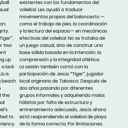
yball
existentes con los fundamentos del
sual
voleibol. Les ayudó a traducir
movimientos propios del baloncesto —
on,
como el trabajo de pies, la coordinación
rity.
y la lectura del espacio— en mecánicas
Tiger”,
efectivas del voleibol. No se trataba de
er two
un juego casual, sino de construir una
ent
base sólida basada en la intención, la
ing up
comprensión y la integridad atlética.
 a lack
La sesión también contó con la
s is
participación de Jesús “Tiger”, jugador
g beach
local originario de Tabasco. Después de
o
dos años pasando por diferentes
d the
grupos informales y adquiriendo malos
al
hábitos por falta de estructura y
el’s
entrenamiento adecuado, Jesús ahora
tted to
está reaprendiendo el voleibol de playa
istency.
de la forma correcta. Por limitaciones