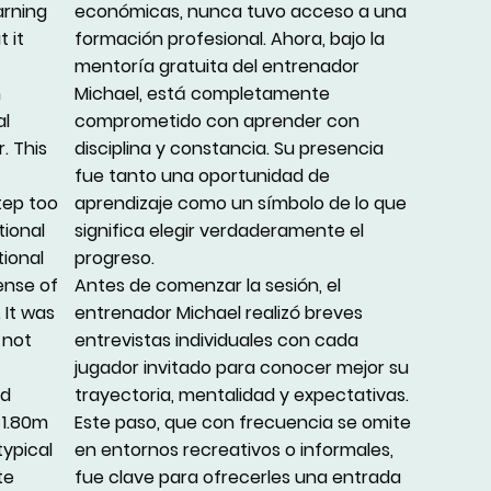
arning
económicas, nunca tuvo acceso a una
 it
formación profesional. Ahora, bajo la
mentoría gratuita del entrenador
h
Michael, está completamente
al
comprometido con aprender con
. This
disciplina y constancia. Su presencia
fue tanto una oportunidad de
tep too
aprendizaje como un símbolo de lo que
tional
significa elegir verdaderamente el
tional
progreso.
ense of
Antes de comenzar la sesión, el
. It was
entrenador Michael realizó breves
 not
entrevistas individuales con cada
jugador invitado para conocer mejor su
nd
trayectoria, mentalidad y expectativas.
 1.80m
Este paso, que con frecuencia se omite
typical
en entornos recreativos o informales,
te
fue clave para ofrecerles una entrada