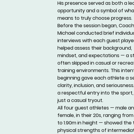
His presence served as both a le
opportunity and a symbol of what
means to truly choose progress.
Before the session began, Coac
Michael conducted brief individu
interviews with each guest player
helped assess their background,
mindset, and expectations — a s
often skipped in casual or recrea
training environments. This inten
beginning gave each athlete a s
clarity, inclusion, and seriousness
a respectful entry into the sport,
just a casual tryout.
All four guest athletes — male a
female, in their 20s, ranging from
to 1.90m in height — showed the 
physical strengths of intermedia