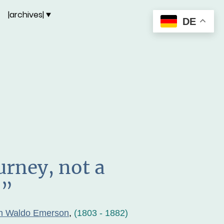
|archives|
DE
ourney, not a
.”
h Waldo Emerson
,
(1803 - 1882)