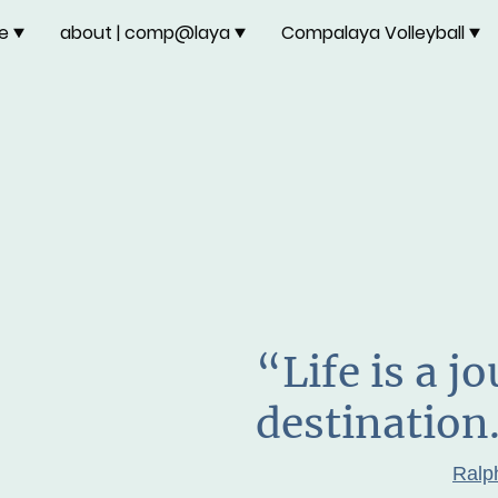
re
about | comp@laya
Compalaya Volleyball
“Life is a j
destination
Ralp