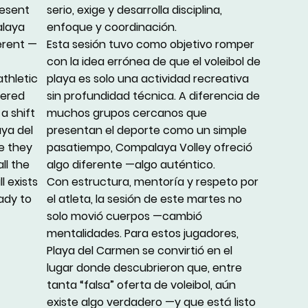
resent
serio, exige y desarrolla disciplina,
alaya
enfoque y coordinación.
erent —
Esta sesión tuvo como objetivo romper
con la idea errónea de que el voleibol de
athletic
playa es solo una actividad recreativa
fered
sin profundidad técnica. A diferencia de
a shift
muchos grupos cercanos que
aya del
presentan el deporte como un simple
e they
pasatiempo, Compalaya Volley ofreció
ll the
algo diferente —algo auténtico.
l exists
Con estructura, mentoría y respeto por
ady to
el atleta, la sesión de este martes no
solo movió cuerpos —cambió
mentalidades. Para estos jugadores,
Playa del Carmen se convirtió en el
lugar donde descubrieron que, entre
tanta “falsa” oferta de voleibol, aún
existe algo verdadero —y que está listo