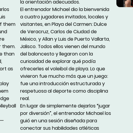
la orientación adecuados.
rlos
El entrenador Michael dio la bienvenida
uis
a cuatro jugadores invitados, locales y
 of them
visitantes, en Playa del Carmen: Dulce
und
de Veracruz, Carlos de Ciudad de
ore
México, y Allan y Luis de Puerto Vallarta,
r them.
Jalisco. Todos ellos vienen del mundo
e than
del baloncesto y llegaron con la
,
curiosidad de explorar qué podía
ort as
ofrecerles el voleibol de playa. Lo que
vivieron fue mucho más que un juego:
play
fue una introducción estructurada y
them
respetuosa al deporte como disciplina
idge
real.
olleyball
En lugar de simplemente dejarlos “jugar
por diversión”, el entrenador Michael los
 —
guió en una sesión diseñada para
conectar sus habilidades atléticas