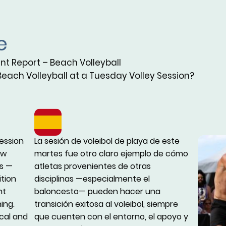
e
t Report – Beach Volleyball
each Volleyball at a Tuesday Volley Session?
session
La sesión de voleibol de playa de este
ow
martes fue otro claro ejemplo de cómo
es —
atletas provenientes de otras
ition
disciplinas —especialmente el
ht
baloncesto— pueden hacer una
ing.
transición exitosa al voleibol, siempre
cal and
que cuenten con el entorno, el apoyo y