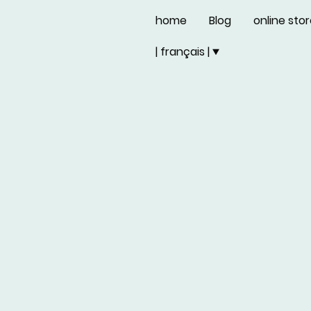
home
Blog
online sto
| français |